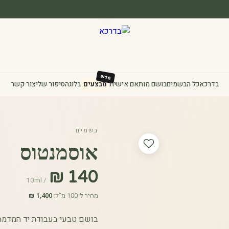
בדרכא
כל הבשמים
בושם מותאם אישית
מבצעים
בלוג
הסיפור שלי
צור קשר
בשמים
אוסמנטוס
₪
140
/ 10ml
מחיר ל-100 מ"ל:
1,400
₪
בושם טבעי בעבודת יד המדמה 