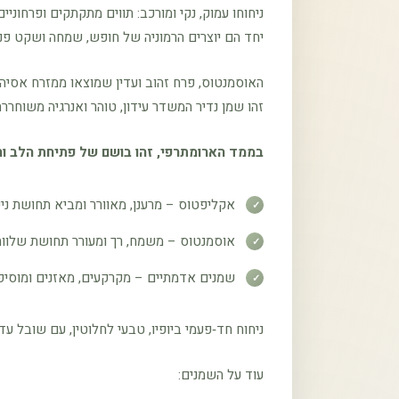
ניחוחו עמוק, נקי ומורכב: תווים מתקתקים ופרחו
יחד הם יוצרים הרמוניה של חופש, שמחה ושקט פני
האוסמנטוס, פרח זהוב ועדין שמוצאו ממזרח אסיה,
זהו שמן נדיר המשדר עידון, טוהר ואנרגיה משוחר
בממד הארומתרפי, זהו בושם של פתיחת הלב וח
אקליפטוס – מרענן, מאוורר ומביא תחושת ניקי
אוסמנטוס – משמח, רך ומעורר תחושת שלווה
שמנים אדמתיים – מקרקעים, מאזנים ומוסיפי
ניחוח חד‑פעמי ביופיו, טבעי לחלוטין, עם שובל עד
עוד על השמנים: