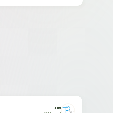
האוסמנטוס מוסיף עומק, מתיקות עדינה ופתי
האקליפטוס מוסיף אור, ניקיון וקלילות אנרגטי
בבחירת נק׳ איסוף חברת המשלוחים תאתר את
השילוב ביניהם מעניק תחושה של גן עדן פראי – ניח
המשלוח מתבצע בצורה בטוחה כדי להבטיח שה
המוצרים באתר נשלחים באמצעות שליח עד הב
זמן האספקה בדרך כלל עד 14 ימי עסקים לרוב אנו משתדלים שיגיע לפני.
ניתן להחזיר את הפריט עד 14 יום מרגע קבלת החבילה בניכוי 5%.
מוצרים בהתאמה אישית – לא יוכל להתבצע החזר 
במידה ויצטרך משלוח חוזר הלקוח יחוייב בתוספת
* המוצר יוחזר במידה ולא נפתח מהאריזה המקורית
שרה