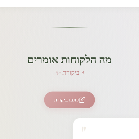
חת לב.
ת.
 הנקודה הקרובה לכתובת.
וח שמחבר בין רוך ועצמה, בין אדמה לאוויר.
מוצר יגיע במצב תקין ולשביעת רצונכם.
ית / נ׳ק איסוף ישירות לכתובת שנמסה בעת ההזמנה.
מה הלקוחות אומרים
1 ביקורת ✨
כספי / החלפה
 החזרת משלוח בכפוף להוראות חברת השליחויות.
כתבו ביקורת
 שלו