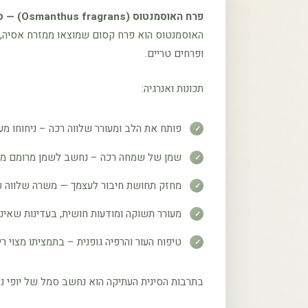
פרח האוסמנטוס (Osmanthus fragrans) — סגולות וייחודיות
האוסמנטוס הוא פרח קסום שמוצאו ממזרח אסיה, נ
ופרחים טריים.
תכונות ואנרגיה:
פותח את הלב ומעורר שלווה רכה – ניחוחו מע
שמן של שמחה רכה – נחשב לשמן מרומם מצב 
מחזק תחושת חיבור לעצמך — משרה שלווה עמו
מעורר תשוקה ומודעות חושית, בעדינות שאינ
טיפוח העור והרפיה גופנית – בתמציתו מצוי 
בתרבות הסינית העתיקה הוא נחשב סמל של יופי נש