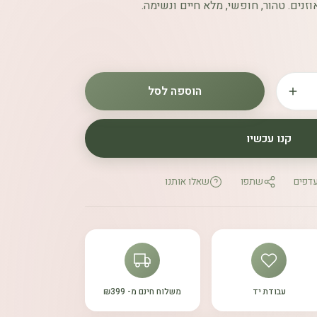
נים. טהור, חופשי, מלא חיים ונשימה.
הוספה לסל
קנו עכשיו
עדפים
שתפו
שאלו אותנו
עבודת יד
משלוח חינם מ- ₪399