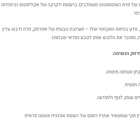
ניים של פרח האוסמנטוס משתלבים ברעננות ירקרקה של אקליפטוס וביסודות
מי.
 נודע בניחוח האקזוטי שלו – תערובת טבעית של אפרסק, פרח ודבש עדין.
רת, ומחבר את הלובש אותו לטבע הפראי שבתוכו.
יזוק הנשימה:
ון ונשימה פתוחה.
 חושית.
ם עומק לגוף ולתודעה.
ין ונקי שמשאיר אחריו רושם של רעננות אורגנית ונשמה פראית.