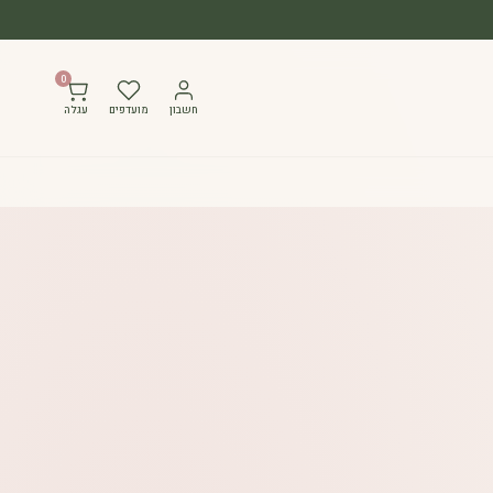
0
חשבון
מועדפים
עגלה
קראו ביקורות
/ 10ml
₪
1,30