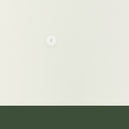
ול
אוסמנטוס
₪
140
/ 10ml
/ 10ml