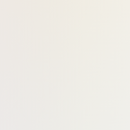
מעורר תשוקה ותחושת חיות, מגדיל את החיבור
תומך באנרגיית נשימה ולב, מעמיק את השאיפה 
השמן האתרי של יסמין הוא מהיקרים ביותר בעולם 
יש להימנע משימוש בו במהלך ההריון עצמו).
* מגיע בבקבוק זכוכית עדין בנפח 10 מ"ל – מעטפת שקופה של נשיות, טבע ואור פנימי
רכיבים
רשימת הרכיבים המלאה
אופן השימוש
Jojoba Oil – שמן בסיס טבעי ומזין לעור.
טיפים להפקת המקסימום
High Quality Essential Oils – שמנים אתרים ממשפחת היסמין וההדרים.