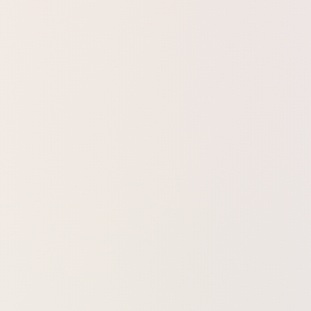
ומשמש ברפואה טבעית כתומך בהריון ולידה (אך