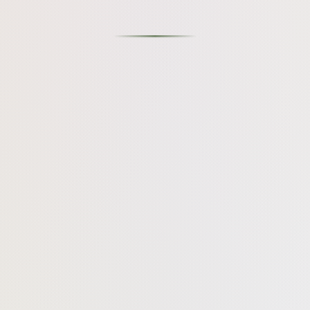
ק (צוואר, מאחורי האוזניים, מפרקי הידיים). מומלץ למרוח קרם לחות על אי
מי, רוגע ואהבה שקטה.
תי של טבע חי ונושם.
 הנקודה הקרובה לכתובת.
מוצר יגיע במצב תקין ולשביעת רצונכם.
ית / נ׳ק איסוף ישירות לכתובת שנמסה בעת ההזמנה.
כספי / החלפה
 החזרת משלוח בכפוף להוראות חברת השליחויות.
 שלו