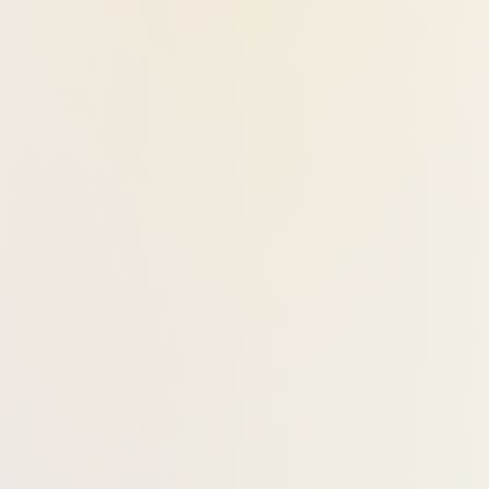
יסמין הוא בושם שנוצר מרגע של חסד – ניחוחו מז
זהו ריח שמחבר לנשמה, מרחיב לב ומעניק תחושת 
ברגע הראשון עולה רעננות הדרית – קלילה, חמה ונק
התחושה היא של קרבה – לא ריח שמסתיר, אלא כ
קסם היסמין
פרח היסמין נחשב לאחד הצמחים המסתוריים והיוק
הנקבית בשילוב עוצמה שקטה – שילוב של רוך ונ
ליסמין השפעה עמוקה על הנפש:
פותח את הלב ומעודד אהבה חמימה ותחושת 
מעורר ביטחון פנימי ותחושת שלמות נשית או 
מרגיע ומאזן מצבי רוח, מסלק עצב ומתאים לת