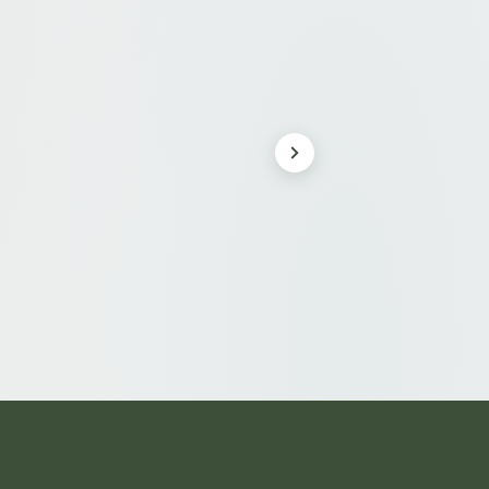
בושם מוצק - ניחוח פירותי טבעי בעבודת
יד
₪
160
/ 20ml