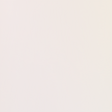
כיר לילה שקט שבו פרחי היסמין נפתחים וממלאים את האוויר בהילה לבנה וע
אהבה אל עצמך ואל הסביבה.
ייה. תוך רגע היא נמסה אל ליבו של היסמין: ניחוח עמוק, חושני ומאוזן שמל
זה שחושף את היופי שבפשטות שלך.
רתיים בעולם הבישום. הוא נפתח רק בלילה, כשהעולם שקט, ומפיץ ריח מתו
וכחות שאי אפשר להתעלם ממנה.
קרבה.
אנושית.
קופות של שינוי.