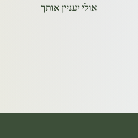
אולי יעניין אותך
וניל הדרים
לוטוס כח
₪
160
₪
260
/ 30ml