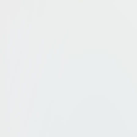
4 ★
3 ★
2 ★
1 ★
peymansi
2 ביולי 2026